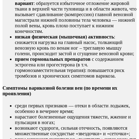
вариант
: образуется избыточное отложение жировой
ткани в верхней части туловища и в области живота, что
вызывает сдавливание (компрессию) главной венозной
магистрали нижней половины тела человека — нижней
полой вены, кровь плохо поступает к нижним
конечностям.
низкая физическая (мышечная) активность
:
снижается нагрузка на главный насос, толкающий
венозную кровь по венам ног – треглавую мышцу
голени, происходит застой и сгущение венозной крови;
прием гормональных препаратов
с содержанием
эстрогена или прогестерона (в т.ч.
гормонозаместительная терапия): повышается риск
тромбозов и хронических симптомов варикоза.
Симптомы варикозной болезни вен (по времени их
проявления)
среди первых признаков — отеки в области лодыжек,
особенно в вечернее время;
нарастают болезненные ощущения тяжести, жжение и
пульсация в ногах;
возникают судороги, сильная отечность, появляются
множественные сосудистые «звездочки» и «сеточки»;