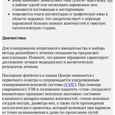
вены начинают значительно «выступать» через кожу, зуд
в районе одной или нескольких варикозных вен
становится постоянным и нестерпимым;
появляются очаги пигментации и трофические язвы в
области лодыжки, что свидетельствует о переходе
варикозной болезни нижних конечностей в тяжелую
патологическую стадию.
Диагностика
Для планирования оперативного вмешательства и выбора
метода дальнейшего лечения специалисты предлагают
консультацию. Помните, что раннее обращение гарантирует
достижение лучших медицинских и косметических
результатов лечения.
Посещение флеболога в нашем Центре начинается с
первичного осмотра и сопровождается ультразвуковым
сканированием венозной системы (
УЗДГ
). При помощи
современного УЗИ в положении пациента «стоя» специалист
внимательно оценивает венозную анатомию: состояние
клапанного аппарата нижних конечностей, стенок венозных
сосудов внутри, диаметра вен, а также пути прохождения
патологического кровотока, который возникает при варикозе,
от точки возникновения и далее по пролеганию путей