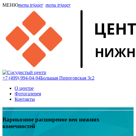
МЕНЮ
menu trigger
menu trigger
+7 (499) 994-04-94
Большая Пироговская 3с2
О центре
Фотогалерея
Контакты
Варикозное расширение вен нижних
конечностей