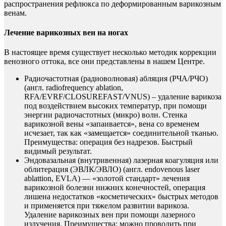
распространения рефлюкса по деформированным варикозным
венам.
Лечение варикозных вен на ногах
В настоящее время существует несколько методик коррекции
венозного оттока, все они представлены в нашем Центре.
Радиочастотная (радиоволновая) абляция (РЧА/РЧО)
(англ. radiofrequency ablation,
RFA/EVRF/CLOSUREFAST/VNUS) – удаление варикоза
под воздействием высоких температур, при помощи
энергии радиочастотных (микро) волн. Стенка
варикозной вены «запаивается», вена со временем
исчезает, так как «замещается» соединительной тканью.
Преимущества: операция без надрезов. Быстрый
видимый результат.
Эндовазальная (внутривенная) лазерная коагуляция или
облитерация (ЭВЛК/ЭВЛО) (англ. endovenous laser
ablattion, EVLA) — «золотой стандарт» лечения
варикозной болезни нижних конечностей, операция
лишена недостатков «косметических» быстрых методов
и применяется при тяжелом развитии варикоза.
Удаление варикозных вен при помощи лазерного
излучения. Преимущества: можно проводить при