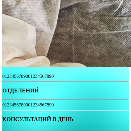
0
1
2
3
4
5
6
7
8
9
0
0
1
2
3
4
5
6
7
8
9
0
ОТДЕЛЕНИЙ
0
1
2
3
4
5
6
7
8
9
0
0
1
2
3
4
5
6
7
8
9
0
КОНСУЛЬТАЦИЙ В ДЕНЬ