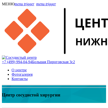
МЕНЮ
menu trigger
menu trigger
+7 (499) 994-04-94
Большая Пироговская 3с2
О центре
Фотогалерея
Контакты
Центр сосудистой хирургии